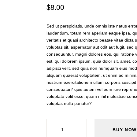
$
8
.
00
Sed ut perspiciatis, unde omnis iste natus er
laudantium, totam rem aperiam eaque ipsa, qua
veritatis et quasi architecto beatae vitae dict
voluptas sit, aspernatur aut odit aut fugit, sed 
consequuntur. magni dolores eos, qui ratione
est, qui dolorem ipsum, quia dolor sit, amet, c
adipisci velit, sed quia non numquam eius mod
aliquam quaerat voluptatem. ut enim ad minim
nostrum exercitationem ullam corporis suscipit
consequatur? quis autem vel eum iure reprehen
voluptate velit esse, quam nihil molestiae cons
voluptas nulla pariatur?
BUY NOW