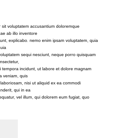
ror sit voluptatem accusantium doloremque
e ab illo inventore
a sunt, explicabo. nemo enim ipsam voluptatem, quia
quia
 voluptatem sequi nesciunt, neque porro quisquam
onsectetur,
i tempora incidunt, ut labore et dolore magnam
a veniam, quis
 laboriosam, nisi ut aliquid ex ea commodi
derit, qui in ea
equatur, vel illum, qui dolorem eum fugiat, quo