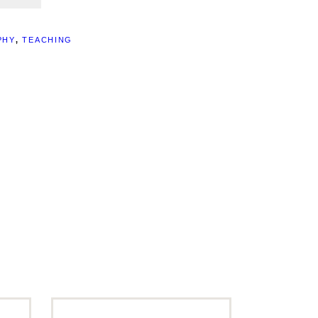
PHY
,
TEACHING