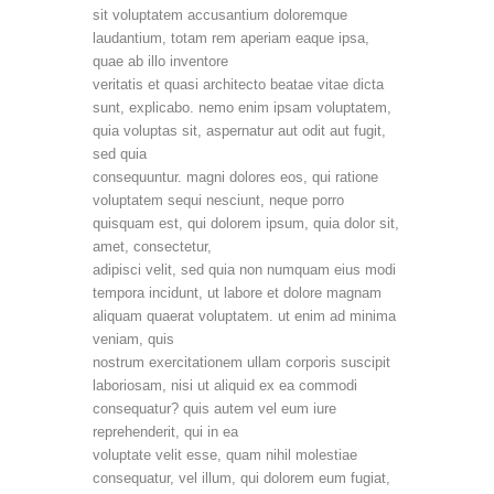
sit voluptatem accusantium doloremque
laudantium, totam rem aperiam eaque ipsa,
quae ab illo inventore
veritatis et quasi architecto beatae vitae dicta
sunt, explicabo. nemo enim ipsam voluptatem,
quia voluptas sit, aspernatur aut odit aut fugit,
sed quia
consequuntur. magni dolores eos, qui ratione
voluptatem sequi nesciunt, neque porro
quisquam est, qui dolorem ipsum, quia dolor sit,
amet, consectetur,
adipisci velit, sed quia non numquam eius modi
tempora incidunt, ut labore et dolore magnam
aliquam quaerat voluptatem. ut enim ad minima
veniam, quis
nostrum exercitationem ullam corporis suscipit
laboriosam, nisi ut aliquid ex ea commodi
consequatur? quis autem vel eum iure
reprehenderit, qui in ea
voluptate velit esse, quam nihil molestiae
consequatur, vel illum, qui dolorem eum fugiat,