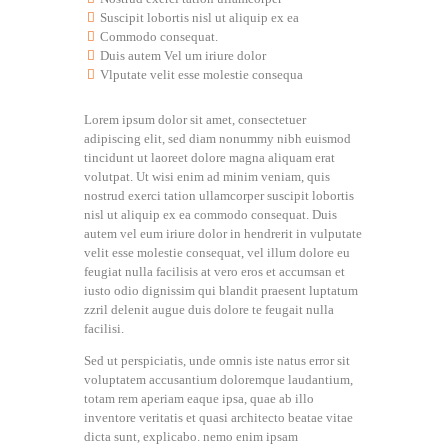
Suscipit lobortis nisl ut aliquip ex ea
Commodo consequat.
Duis autem Vel um iriure dolor
Vlputate velit esse molestie consequa
Lorem ipsum dolor sit amet, consectetuer
adipiscing elit, sed diam nonummy nibh euismod
tincidunt ut laoreet dolore magna aliquam erat
volutpat. Ut wisi enim ad minim veniam, quis
nostrud exerci tation ullamcorper suscipit lobortis
nisl ut aliquip ex ea commodo consequat. Duis
autem vel eum iriure dolor in hendrerit in vulputate
velit esse molestie consequat, vel illum dolore eu
feugiat nulla facilisis at vero eros et accumsan et
iusto odio dignissim qui blandit praesent luptatum
zzril delenit augue duis dolore te feugait nulla
facilisi.
Sed ut perspiciatis, unde omnis iste natus error sit
voluptatem accusantium doloremque laudantium,
totam rem aperiam eaque ipsa, quae ab illo
inventore veritatis et quasi architecto beatae vitae
dicta sunt, explicabo. nemo enim ipsam