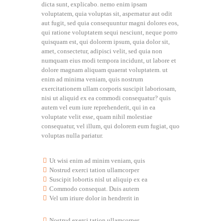
dicta sunt, explicabo. nemo enim ipsam
voluptatem, quia voluptas sit, aspernatur aut odit
aut fugit, sed quia consequuntur magni dolores eos,
qui ratione voluptatem sequi nesciunt, neque porro
quisquam est, qui dolorem ipsum, quia dolor sit,
amet, consectetur, adipisci velit, sed quia non
numquam eius modi tempora incidunt, ut labore et
dolore magnam aliquam quaerat voluptatem. ut
enim ad minima veniam, quis nostrum
exercitationem ullam corporis suscipit laboriosam,
nisi ut aliquid ex ea commodi consequatur? quis
autem vel eum iure reprehenderit, qui in ea
voluptate velit esse, quam nihil molestiae
consequatur, vel illum, qui dolorem eum fugiat, quo
voluptas nulla pariatur.
Ut wisi enim ad minim veniam, quis
Nostrud exerci tation ullamcorper
Suscipit lobortis nisl ut aliquip ex ea
Commodo consequat. Duis autem
Vel um iriure dolor in hendrerit in
Nostrud exerci tation ullamcorper