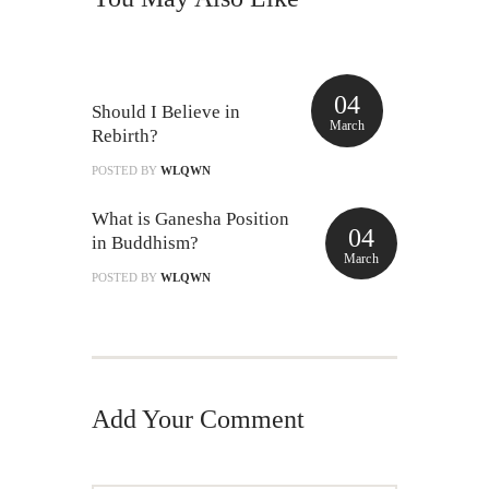
04
Should I Believe in
March
Rebirth?
POSTED BY
WLQWN
What is Ganesha Position
04
in Buddhism?
March
POSTED BY
WLQWN
Add Your Comment