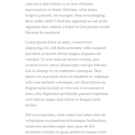
concern is that if there is no fear of karmic
repercussions in future lifetimes, what keeps
hospice patients, for example, from overcharging
their credit cards? I find this argument as sad as the
argument that without a belief in God people would
likewise be unethical.
Lorem ipsum dolor sit amet, consectetuer
adipiscing elit, sed diam nonummy nibh euismod
tincidunt ut laoreet dolore magna aliquam erat
volutpat. Ut wisi enim ad minim veniam, quis
nostrud exerci tation ullamcorper suscipit lobortis
nisl ut aliquip ex ea commodo consequat. Duis
autem vel eum iriure dolor in hendrerit in vulputate
velit esse molestie consequat, vel illum dolore eu
feugiat nulla facilisis at vero eros et accumsan et
iusto odio dignissim qui blandit praesent luptatum
zzril delenit augue duis dolore te feugait nulla
facilisi.
Sed ut perspiciatis, unde omnis iste natus error sit
voluptatem accusantium doloremque laudantium,
totam rem aperiam eaque ipsa, quae ab illo
inventore veritatis et quasi architecto beatae vitae