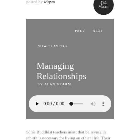
posted by
wlqwn
04
March
PREV
NEXT
NOW PLAYING:
NOW PLAYING:
Managing
Managing
Relationships
Relationships
BY
BY
ALAN BRAHM
ALAN BRAHM
Some Buddhist teachers insist that believing in
rebirth is necessary for living an ethical life. Their