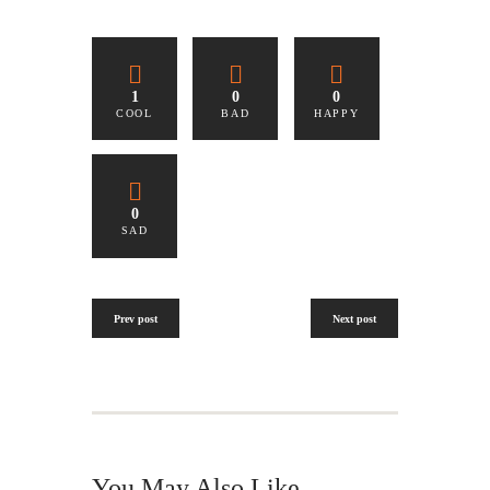
1
0
0
COOL
BAD
HAPPY
0
SAD
Prev post
Next post
You May Also Like