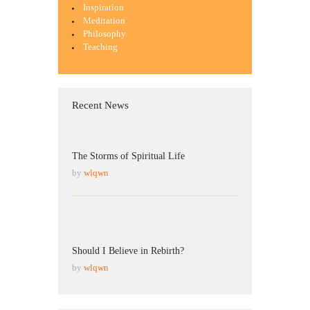
Inspiration
Meditation
Philosophy
Teaching
Recent News
04
March
The Storms of Spiritual Life
by
wlqwn
04
March
Should I Believe in Rebirth?
by
wlqwn